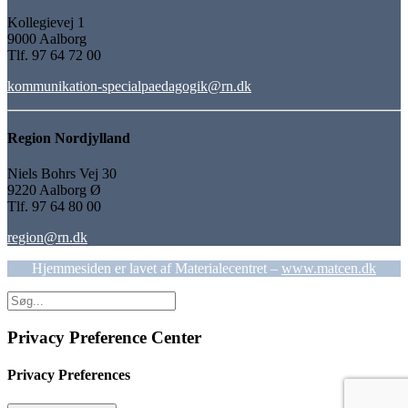
Kollegievej 1
9000 Aalborg
Tlf. 97 64 72 00
kommunikation-specialpaedagogik@rn.dk
Region Nordjylland
Niels Bohrs Vej 30
9220 Aalborg Ø
Tlf. 97 64 80 00
region@rn.dk
Hjemmesiden er lavet af Materialecentret –
www.matcen.dk
Privacy Preference Center
Privacy Preferences