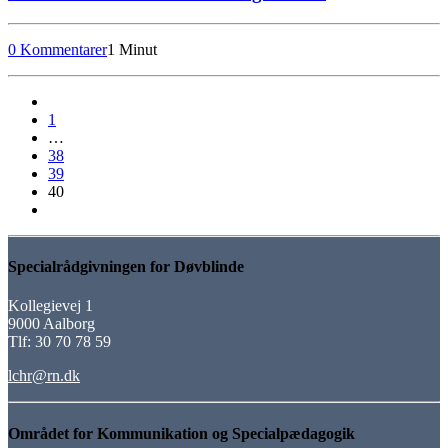
0 Kommentarer
1 Minut
1
…
38
39
40
Specialrådgivningen for Døvblinde
Kollegievej 1
9000 Aalborg
Tlf: 30 70 78 59
lchr@rn.dk
Området for Kommunikation og Specialpædagogik