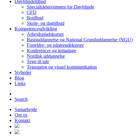
Døvblindetilbud
Specialrådgivningen for Døvblinde
CFD
Botilbud
Skole- og dagtilbud
Kompetenceudvikling
Arbejdspladskurser
Basisuddannelse og National Grunduddannelse (NGU)
Forældre- og pårørendekurser
Konferencer og temadage
Nordisk uddannelse
Tegn til tale
Tegnsprog og visuel kommunikation
Nyheder
Blog
Links
Search
Samarbejde
Om os
Kontakt