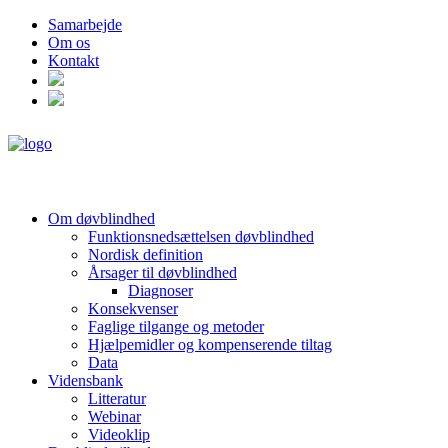
Samarbejde
Om os
Kontakt
Om døvblindhed
Funktionsnedsættelsen døvblindhed
Nordisk definition
Årsager til døvblindhed
Diagnoser
Konsekvenser
Faglige tilgange og metoder
Hjælpemidler og kompenserende tiltag
Data
Vidensbank
Litteratur
Webinar
Videoklip