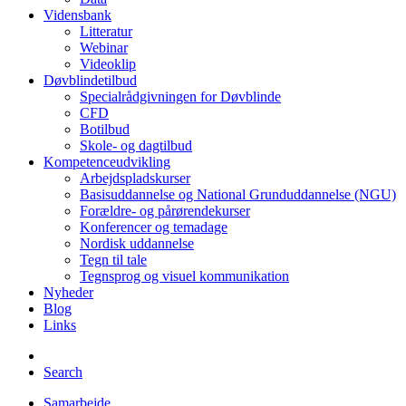
Vidensbank
Litteratur
Webinar
Videoklip
Døvblindetilbud
Specialrådgivningen for Døvblinde
CFD
Botilbud
Skole- og dagtilbud
Kompetenceudvikling
Arbejdspladskurser
Basisuddannelse og National Grunduddannelse (NGU)
Forældre- og pårørendekurser
Konferencer og temadage
Nordisk uddannelse
Tegn til tale
Tegnsprog og visuel kommunikation
Nyheder
Blog
Links
Search
Samarbejde