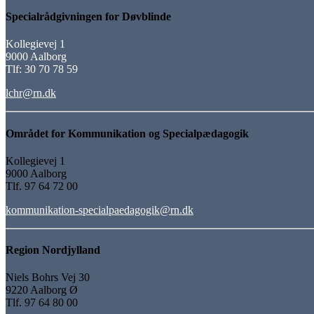
Specialrådgivningen for Døvblinde
Kollegievej 1
9000 Aalborg
Tlf: 30 70 78 59
lchr@rn.dk
Området for Kommunikation og Specialpædagogik
Kollegievej 1
9000 Aalborg
Tlf. 97 64 72 00
kommunikation-specialpaedagogik@rn.dk
Region Nordjylland
Niels Bohrs Vej 30
9220 Aalborg Ø
Tlf. 97 64 80 00