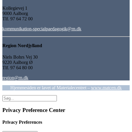
Kollegievej 1
9000 Aalborg
Tlf. 97 64 72 00
kommunikation-specialpaedagogik@rn.dk
Region Nordjylland
Niels Bohrs Vej 30
9220 Aalborg Ø
Tlf. 97 64 80 00
region@rn.dk
Hjemmesiden er lavet af Materialecentret –
www.matcen.dk
Privacy Preference Center
Privacy Preferences