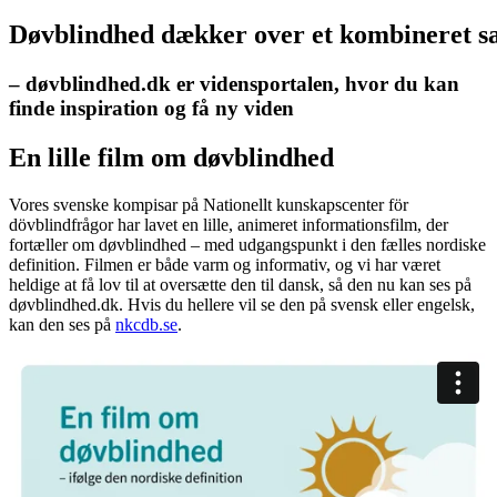
Døvblindhed
dækker
over
et
kombineret
s
– døvblindhed.dk er vidensportalen, hvor du kan
finde inspiration og få ny viden
En lille film om døvblindhed
Vores svenske kompisar på Nationellt kunskapscenter för
dövblindfrågor har lavet en lille, animeret informationsfilm, der
fortæller om døvblindhed – med udgangspunkt i den fælles nordiske
definition. Filmen er både varm og informativ, og vi har været
heldige at få lov til at oversætte den til dansk, så den nu kan ses på
døvblindhed.dk. Hvis du hellere vil se den på svensk eller engelsk,
kan den ses på
nkcdb.se
.