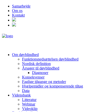
Samarbejde
Om os
Kontakt
Om døvblindhed
Funktionsnedsættelsen døvblindhed
Nordisk definition
Årsager til døvblindhed
Diagnoser
Konsekvenser
Faglige tilgange og metoder
Hjælpemidler og kompenserende tiltag
Data
Vidensbank
Litteratur
Webinar
Videoklip