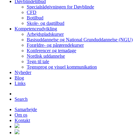
Døvblindetilbud
Specialrådgivningen for Døvblinde
CFD
Botilbud
Skole- og dagtilbud
Kompetenceudvikling
Arbejdspladskurser
Basisuddannelse og National Grunduddannelse (NGU)
Forældre- og pårørendekurser
Konferencer og temadage
Nordisk uddannelse
Tegn til tale
Tegnsprog og visuel kommunikation
Nyheder
Blog
Links
Search
Samarbejde
Om os
Kontakt