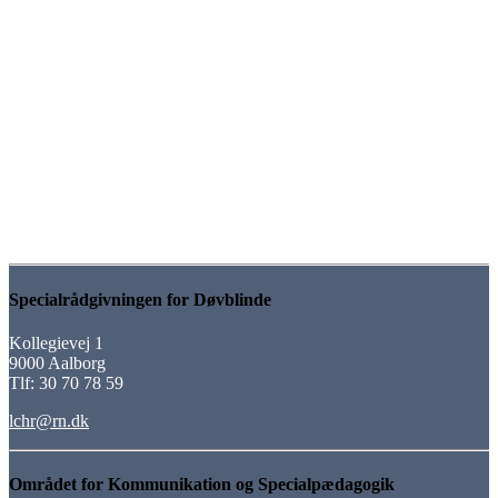
Specialrådgivningen for Døvblinde
Kollegievej 1
9000 Aalborg
Tlf: 30 70 78 59
lchr@rn.dk
Området for Kommunikation og Specialpædagogik