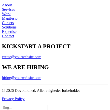
About
Services
Work
Manifesto
Careers
Solutions
Expertise
Contact
KICKSTART A PROJECT
create@yourwebsite.com
WE ARE HIRING
hiring@yourwebsite.com
© 2026 Døvblindhed.
Alle rettigheder forbeholdes
Privacy Policy