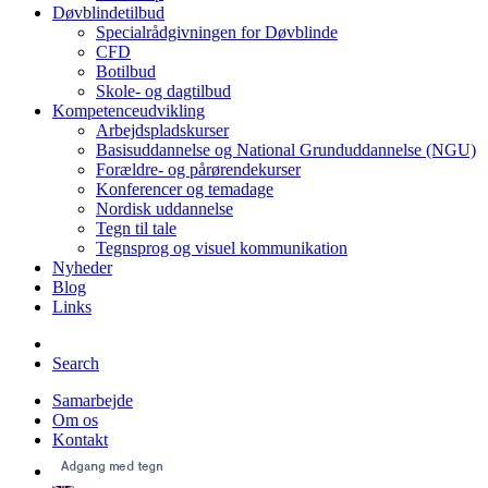
Døvblindetilbud
Specialrådgivningen for Døvblinde
CFD
Botilbud
Skole- og dagtilbud
Kompetenceudvikling
Arbejdspladskurser
Basisuddannelse og National Grunduddannelse (NGU)
Forældre- og pårørendekurser
Konferencer og temadage
Nordisk uddannelse
Tegn til tale
Tegnsprog og visuel kommunikation
Nyheder
Blog
Links
Search
Samarbejde
Om os
Kontakt