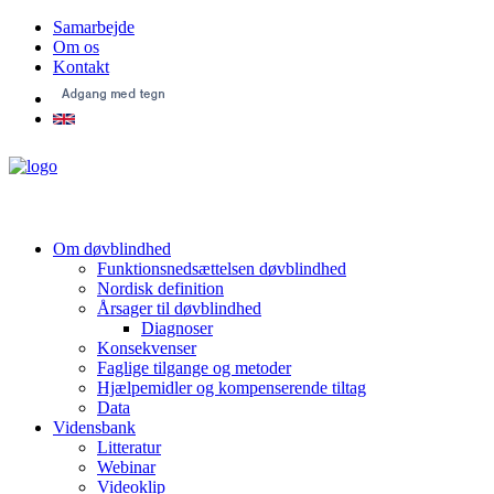
Samarbejde
Om os
Kontakt
Om døvblindhed
Funktionsnedsættelsen døvblindhed
Nordisk definition
Årsager til døvblindhed
Diagnoser
Konsekvenser
Faglige tilgange og metoder
Hjælpemidler og kompenserende tiltag
Data
Vidensbank
Litteratur
Webinar
Videoklip