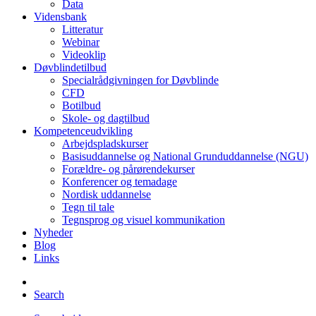
Data
Vidensbank
Litteratur
Webinar
Videoklip
Døvblindetilbud
Specialrådgivningen for Døvblinde
CFD
Botilbud
Skole- og dagtilbud
Kompetenceudvikling
Arbejdspladskurser
Basisuddannelse og National Grunduddannelse (NGU)
Forældre- og pårørendekurser
Konferencer og temadage
Nordisk uddannelse
Tegn til tale
Tegnsprog og visuel kommunikation
Nyheder
Blog
Links
Search