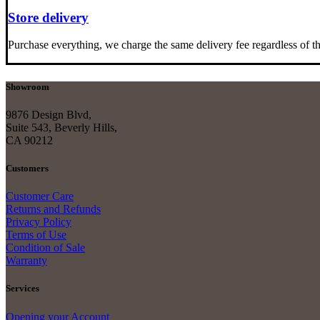
Store delivery
Purchase everything, we charge the same delivery fee regardless of th
Showroom
9876 Design Blvd,
Suite 543, Beverly Hills,
CA 90212
Customers
Customer Care
Returns and Refunds
Privacy Policy
Terms of Use
Condition of Sale
Warranty
Services
Opening your Account