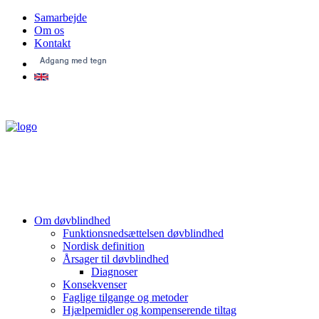
Samarbejde
Om os
Kontakt
Om døvblindhed
Funktionsnedsættelsen døvblindhed
Nordisk definition
Årsager til døvblindhed
Diagnoser
Konsekvenser
Faglige tilgange og metoder
Hjælpemidler og kompenserende tiltag