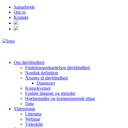
Samarbejde
Om os
Kontakt
Om døvblindhed
Funktionsnedsættelsen døvblindhed
Nordisk definition
Årsager til døvblindhed
Diagnoser
Konsekvenser
Faglige tilgange og metoder
Hjælpemidler og kompenserende tiltag
Data
Vidensbank
Litteratur
Webinar
Videoklip