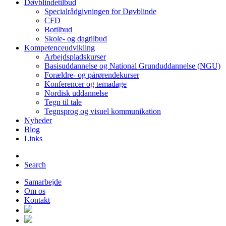
Døvblindetilbud
Specialrådgivningen for Døvblinde
CFD
Botilbud
Skole- og dagtilbud
Kompetenceudvikling
Arbejdspladskurser
Basisuddannelse og National Grunduddannelse (NGU)
Forældre- og pårørendekurser
Konferencer og temadage
Nordisk uddannelse
Tegn til tale
Tegnsprog og visuel kommunikation
Nyheder
Blog
Links
Search
Samarbejde
Om os
Kontakt