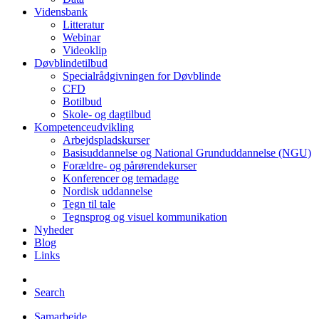
Vidensbank
Litteratur
Webinar
Videoklip
Døvblindetilbud
Specialrådgivningen for Døvblinde
CFD
Botilbud
Skole- og dagtilbud
Kompetenceudvikling
Arbejdspladskurser
Basisuddannelse og National Grunduddannelse (NGU)
Forældre- og pårørendekurser
Konferencer og temadage
Nordisk uddannelse
Tegn til tale
Tegnsprog og visuel kommunikation
Nyheder
Blog
Links
Search
Samarbejde