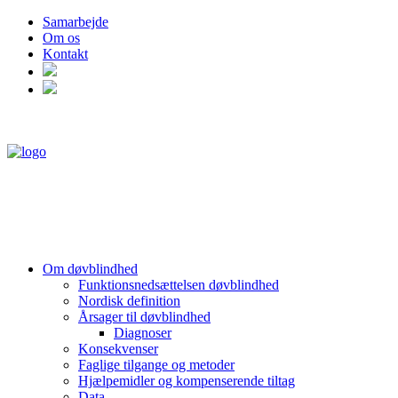
Samarbejde
Om os
Kontakt
Om døvblindhed
Funktionsnedsættelsen døvblindhed
Nordisk definition
Årsager til døvblindhed
Diagnoser
Konsekvenser
Faglige tilgange og metoder
Hjælpemidler og kompenserende tiltag
Data