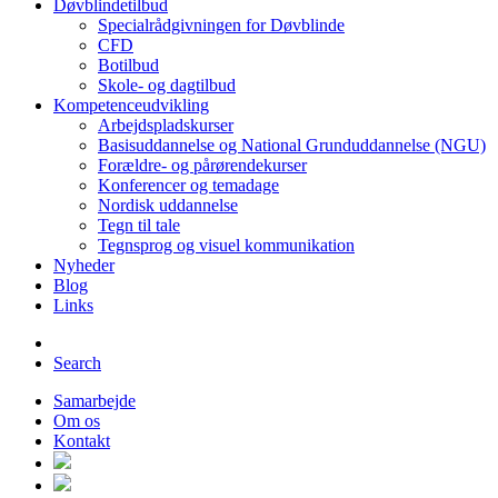
Døvblindetilbud
Specialrådgivningen for Døvblinde
CFD
Botilbud
Skole- og dagtilbud
Kompetenceudvikling
Arbejdspladskurser
Basisuddannelse og National Grunduddannelse (NGU)
Forældre- og pårørendekurser
Konferencer og temadage
Nordisk uddannelse
Tegn til tale
Tegnsprog og visuel kommunikation
Nyheder
Blog
Links
Search
Samarbejde
Om os
Kontakt