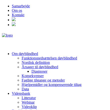
Samarbejde
Om os
Kontakt
Om døvblindhed
Funktionsnedsættelsen døvblindhed
Nordisk definition
Årsager til døvblindhed
Diagnoser
Konsekvenser
Faglige tilgange og metoder
Hjælpemidler og kompenserende tiltag
Data
Vidensbank
Litteratur
Webinar
Videoklip