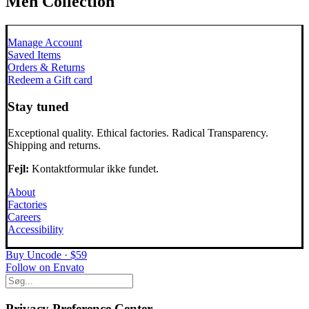
Men Collection
Manage Account
Saved Items
Orders & Returns
Redeem a Gift card
Stay tuned
Exceptional quality. Ethical factories. Radical Transparency.
Shipping and returns.
Fejl:
Kontaktformular ikke fundet.
About
Factories
Careers
Accessibility
Buy Uncode · $59
Follow on Envato
Privacy Preference Center