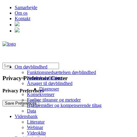
Samarbejde
Om os
Kontakt
Om døvblindhed
Funktionsnedsættelsen døvblindhed
Privacy Preference Center
Nordisk definition
Årsager til døvblindhed
Diagnoser
Privacy Preferences
Konsekvenser
Faglige tilgange og metoder
Hjælpemidler og kompenserende tiltag
Data
Vidensbank
Litteratur
Webinar
Videoklip