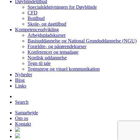
Døvblindetilbud
Specialrådgivningen for Døvblinde
CFD
Botilbud
Skole- og dagtilbud
Kompetenceudvikling
Arbejdspladskurser
Basisuddannelse og National Grunduddannelse (NGU)
Forældre- og pårørendekurser
Konferencer og temadage
Nordisk uddannelse
Tegn til tale
Tegnsprog og visuel kommunikation
Nyheder
Blog
Links
Search
Samarbejde
Om os
Kontakt