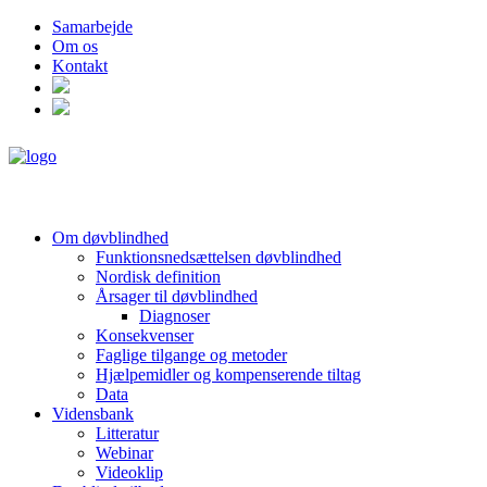
Samarbejde
Om os
Kontakt
Om døvblindhed
Funktionsnedsættelsen døvblindhed
Nordisk definition
Årsager til døvblindhed
Diagnoser
Konsekvenser
Faglige tilgange og metoder
Hjælpemidler og kompenserende tiltag
Data
Vidensbank
Litteratur
Webinar
Videoklip