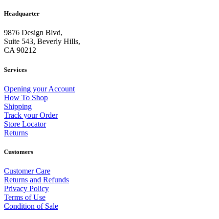
Headquarter
9876 Design Blvd,
Suite 543, Beverly Hills,
CA 90212
Services
Opening your Account
How To Shop
Shipping
Track your Order
Store Locator
Returns
Customers
Customer Care
Returns and Refunds
Privacy Policy
Terms of Use
Condition of Sale