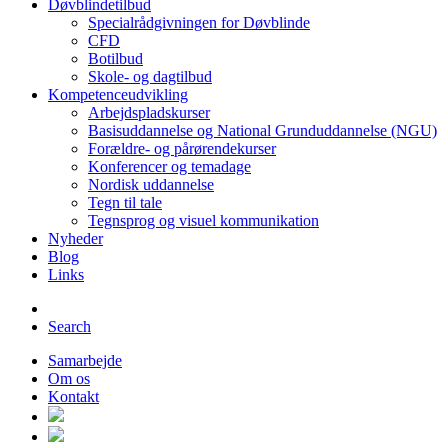
Døvblindetilbud
Specialrådgivningen for Døvblinde
CFD
Botilbud
Skole- og dagtilbud
Kompetenceudvikling
Arbejdspladskurser
Basisuddannelse og National Grunduddannelse (NGU)
Forældre- og pårørendekurser
Konferencer og temadage
Nordisk uddannelse
Tegn til tale
Tegnsprog og visuel kommunikation
Nyheder
Blog
Links
Search
Samarbejde
Om os
Kontakt