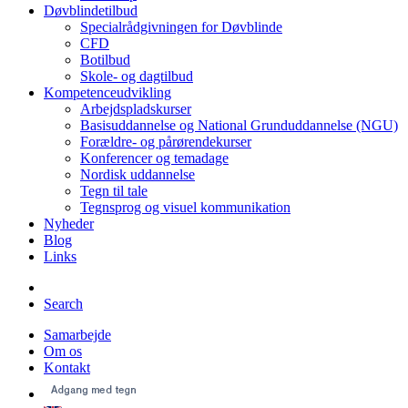
Døvblindetilbud
Specialrådgivningen for Døvblinde
CFD
Botilbud
Skole- og dagtilbud
Kompetenceudvikling
Arbejdspladskurser
Basisuddannelse og National Grunduddannelse (NGU)
Forældre- og pårørendekurser
Konferencer og temadage
Nordisk uddannelse
Tegn til tale
Tegnsprog og visuel kommunikation
Nyheder
Blog
Links
Search
Samarbejde
Om os
Kontakt