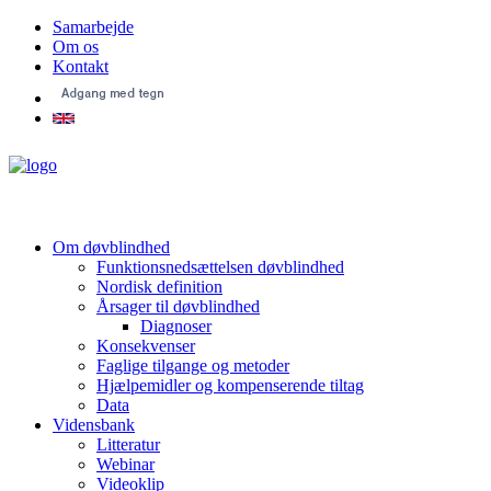
Samarbejde
Om os
Kontakt
Om døvblindhed
Funktionsnedsættelsen døvblindhed
Nordisk definition
Årsager til døvblindhed
Diagnoser
Konsekvenser
Faglige tilgange og metoder
Hjælpemidler og kompenserende tiltag
Data
Vidensbank
Litteratur
Webinar
Videoklip