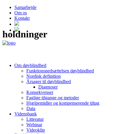
Samarbejde
Om os
Kontakt
holdninger
Om døvblindhed
Funktionsnedsættelsen døvblindhed
Nordisk definition
Årsager til døvblindhed
Diagnoser
Konsekvenser
Faglige tilgange og metoder
Hjælpemidler og kompenserende tiltag
Data
Vidensbank
Litteratur
Webinar
Videoklip