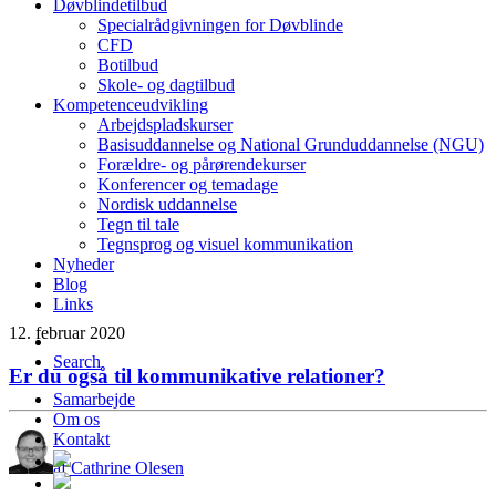
Døvblindetilbud
Specialrådgivningen for Døvblinde
CFD
Botilbud
Skole- og dagtilbud
Kompetenceudvikling
Arbejdspladskurser
Basisuddannelse og National Grunduddannelse (NGU)
Forældre- og pårørendekurser
Konferencer og temadage
Nordisk uddannelse
Tegn til tale
Tegnsprog og visuel kommunikation
Nyheder
Blog
Links
12. februar 2020
Search
Er du også til kommunikative relationer?
Samarbejde
Om os
Kontakt
af Cathrine Olesen