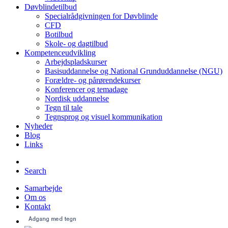
Døvblindetilbud
Specialrådgivningen for Døvblinde
CFD
Botilbud
Skole- og dagtilbud
Kompetenceudvikling
Arbejdspladskurser
Basisuddannelse og National Grunduddannelse (NGU)
Forældre- og pårørendekurser
Konferencer og temadage
Nordisk uddannelse
Tegn til tale
Tegnsprog og visuel kommunikation
Nyheder
Blog
Links
Search
Samarbejde
Om os
Kontakt