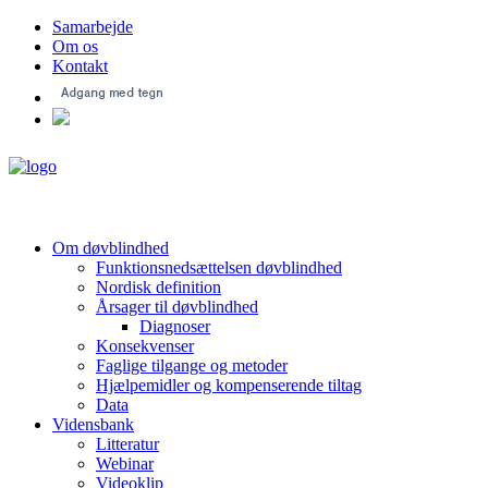
Samarbejde
Om os
Kontakt
Om døvblindhed
Funktionsnedsættelsen døvblindhed
Nordisk definition
Årsager til døvblindhed
Diagnoser
Konsekvenser
Faglige tilgange og metoder
Hjælpemidler og kompenserende tiltag
Data
Vidensbank
Litteratur
Webinar
Videoklip