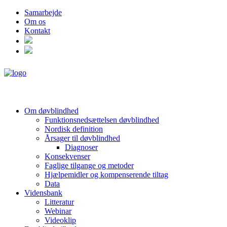
Samarbejde
Om os
Kontakt
Om døvblindhed
Funktionsnedsættelsen døvblindhed
Nordisk definition
Årsager til døvblindhed
Diagnoser
Konsekvenser
Faglige tilgange og metoder
Hjælpemidler og kompenserende tiltag
Data
Vidensbank
Litteratur
Webinar
Videoklip