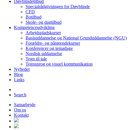
Døvblindetilbud
Specialrådgivningen for Døvblinde
CFD
Botilbud
Skole- og dagtilbud
Kompetenceudvikling
Arbejdspladskurser
Basisuddannelse og National Grunduddannelse (NGU)
Forældre- og pårørendekurser
Konferencer og temadage
Nordisk uddannelse
Tegn til tale
Tegnsprog og visuel kommunikation
Nyheder
Blog
Links
Search
Samarbejde
Om os
Kontakt