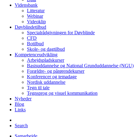
Vidensbank
Litteratur
Webinar
Videoklip
Døvblindetilbud
Specialrådgivningen for Døvblinde
CFD
Botilbud
Skole- og dagtilbud
Kompetenceudvikling
Arbejdspladskurser
Basisuddannelse og National Grunduddannelse (NGU)
Forældre- og pårørendekurser
Konferencer og temadage
Nordisk uddannelse
Tegn til tale
Tegnsprog og visuel kommunikation
Nyheder
Blog
Links
Search
Samarbejde