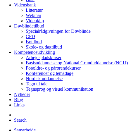
Vidensbank
Litteratur
Webinar
Videoklip
Døvblindetilbud
Specialrådgivningen for Døvblinde
CFD
Botilbud
Skole- og dagtilbud
Kompetenceudvikling
Arbejdspladskurser
Basisuddannelse og National Grunduddannelse (NGU)
Forældre- og pårørendekurser
Konferencer og temadage
Nordisk uddannelse
Tegn til tale
Tegnsprog og visuel kommunikation
Nyheder
Blog
Links
Search
Samarbejde