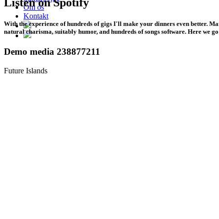
Listen on Spotify
Om os
Kontakt
With the experience of hundreds of gigs I'll make your dinners even better. M
natural charisma, suitably humor, and hundreds of songs software. Here we go 
Demo media 238877211
Future Islands