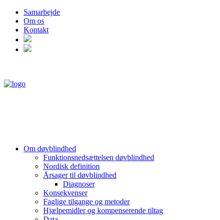
Samarbejde
Om os
Kontakt
Om døvblindhed
Funktionsnedsættelsen døvblindhed
Nordisk definition
Årsager til døvblindhed
Diagnoser
Konsekvenser
Faglige tilgange og metoder
Hjælpemidler og kompenserende tiltag
Data