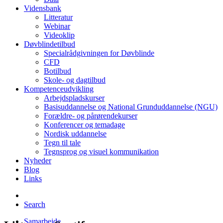
Vidensbank
Litteratur
Webinar
Videoklip
Døvblindetilbud
Specialrådgivningen for Døvblinde
CFD
Botilbud
Skole- og dagtilbud
Kompetenceudvikling
Arbejdspladskurser
Basisuddannelse og National Grunduddannelse (NGU)
Forældre- og pårørendekurser
Konferencer og temadage
Nordisk uddannelse
Tegn til tale
Tegnsprog og visuel kommunikation
Nyheder
Blog
Links
Search
Samarbejde