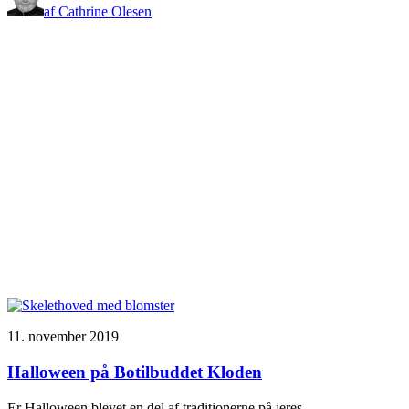
af Cathrine Olesen
11. november 2019
Halloween på Botilbuddet Kloden
Er Halloween blevet en del af traditionerne på jeres…