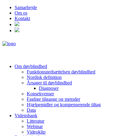
Samarbejde
Om os
Kontakt
Om døvblindhed
Funktionsnedsættelsen døvblindhed
Nordisk definition
Årsager til døvblindhed
Diagnoser
Konsekvenser
Faglige tilgange og metoder
Hjælpemidler og kompenserende tiltag
Data
Vidensbank
Litteratur
Webinar
Videoklip