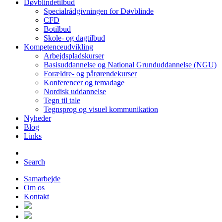
Døvblindetilbud
Specialrådgivningen for Døvblinde
CFD
Botilbud
Skole- og dagtilbud
Kompetenceudvikling
Arbejdspladskurser
Basisuddannelse og National Grunduddannelse (NGU)
Forældre- og pårørendekurser
Konferencer og temadage
Nordisk uddannelse
Tegn til tale
Tegnsprog og visuel kommunikation
Nyheder
Blog
Links
Search
Samarbejde
Om os
Kontakt