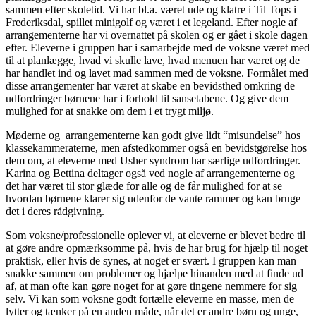
sammen efter skoletid. Vi har bl.a. været ude og klatre i Til Tops i
Frederiksdal, spillet minigolf og været i et legeland. Efter nogle af
arrangementerne har vi overnattet på skolen og er gået i skole dagen
efter. Eleverne i gruppen har i samarbejde med de voksne været med
til at planlægge, hvad vi skulle lave, hvad menuen har været og de
har handlet ind og lavet mad sammen med de voksne. Formålet med
disse arrangementer har været at skabe en bevidsthed omkring de
udfordringer børnene har i forhold til sansetabene. Og give dem
mulighed for at snakke om dem i et trygt miljø.
Møderne og arrangementerne kan godt give lidt “misundelse” hos
klassekammeraterne, men afstedkommer også en bevidstgørelse hos
dem om, at eleverne med Usher syndrom har særlige udfordringer.
Karina og Bettina deltager også ved nogle af arrangementerne og
det har været til stor glæde for alle og de får mulighed for at se
hvordan børnene klarer sig udenfor de vante rammer og kan bruge
det i deres rådgivning.
Som voksne/professionelle oplever vi, at eleverne er blevet bedre til
at gøre andre opmærksomme på, hvis de har brug for hjælp til noget
praktisk, eller hvis de synes, at noget er svært. I gruppen kan man
snakke sammen om problemer og hjælpe hinanden med at finde ud
af, at man ofte kan gøre noget for at gøre tingene nemmere for sig
selv. Vi kan som voksne godt fortælle eleverne en masse, men de
lytter og tænker på en anden måde, når det er andre børn og unge,