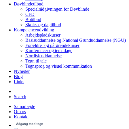
Døvblindetilbud
Specialrådgivningen for Døvblinde
CFD
Botilbud
Skole- og dagtilbud
Kompetenceudvikling
Arbejdspladskurser
Basisuddannelse og National Grunduddannelse (NGU)
Forældre- og pårørendekurser
Konferencer og temadage
Nordisk uddannelse
Tegn til tale
Tegnsprog og visuel kommunikation
Nyheder
Blog
Links
Search
Samarbejde
Om os
Kontakt