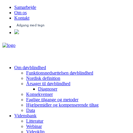
Samarbejde
Om os
Kontakt
Om døvblindhed
Funktionsnedsættelsen døvblindhed
Nordisk definition
Årsager til døvblindhed
Diagnoser
Konsekvenser
Faglige tilgange og metoder
Hjælpemidler og kompenserende tiltag
Data
Vidensbank
Litteratur
Webinar
Videoklip