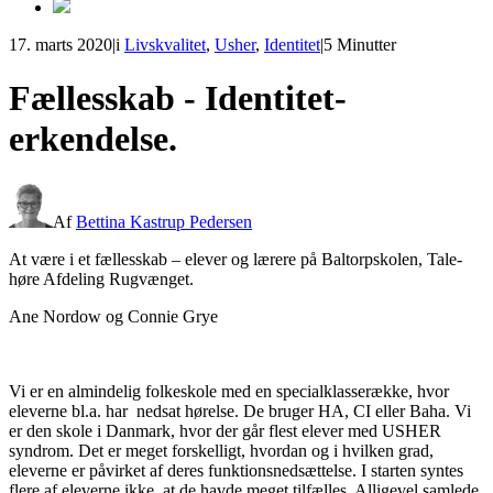
17. marts 2020
|
i
Livskvalitet
,
Usher
,
Identitet
|
5 Minutter
Fællesskab - Identitet-
erkendelse.
Af
Bettina Kastrup Pedersen
At være i et fællesskab – elever og lærere på Baltorpskolen, Tale-
høre Afdeling Rugvænget.
Ane Nordow og Connie Grye
Vi er en almindelig folkeskole med en specialklasserække, hvor
eleverne bl.a. har nedsat hørelse. De bruger HA, CI eller Baha. Vi
er den skole i Danmark, hvor der går flest elever med USHER
syndrom. Det er meget forskelligt, hvordan og i hvilken grad,
eleverne er påvirket af deres funktionsnedsættelse. I starten syntes
flere af eleverne ikke, at de havde meget tilfælles. Alligevel samlede