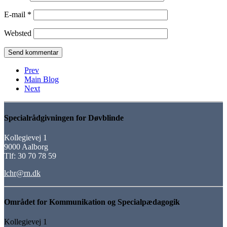
E-mail
*
Websted
Prev
Main Blog
Next
Specialrådgivningen for Døvblinde
Kollegievej 1
9000 Aalborg
Tlf: 30 70 78 59
lchr@rn.dk
Området for Kommunikation og Specialpædagogik
Kollegievej 1