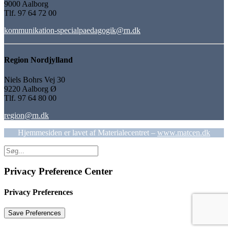
9000 Aalborg
Tlf. 97 64 72 00
kommunikation-specialpaedagogik@rn.dk
Region Nordjylland
Niels Bohrs Vej 30
9220 Aalborg Ø
Tlf. 97 64 80 00
region@rn.dk
Hjemmesiden er lavet af Materialecentret –
www.matcen.dk
Privacy Preference Center
Privacy Preferences