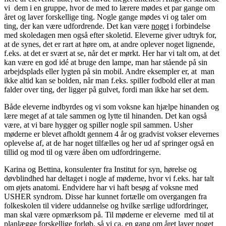
vi dem i en gruppe, hvor de med to lærere mødes et par gange om
året og laver forskellige ting. Nogle gange mødes vi og taler om
ting, der kan være udfordrende. Det kan være
noget
i forbindelse
med skoledagen men også efter skoletid. Eleverne giver udtryk for,
at de synes, det er rart at høre om, at andre oplever noget lignende,
f.eks. at det er svært at se, når det er mørkt. Her har vi talt om, at det
kan være en god idé at bruge den lampe, man har stående på sin
arbejdsplads eller lygten på sin mobil. Andre eksempler er, at man
ikke altid kan se bolden, når man f.eks. spiller fodbold eller at man
falder over ting, der ligger på gulvet, fordi man ikke har set dem.
Både eleverne indbyrdes og vi som voksne kan hjælpe hinanden og
lære meget af at tale sammen og lytte til hinanden. Det kan også
være, at vi bare hygger og spiller nogle spil sammen. Usher
møderne er blevet afholdt gennem 4 år og gradvist vokser elevernes
oplevelse af, at de har noget tilfælles og her ud af springer også en
tillid og mod til og være åben om udfordringerne.
Karina og Bettina, konsulenter fra Institut for syn, hørelse og
døvblindhed har deltaget i nogle af møderne, hvor vi f.eks. har talt
om øjets anatomi. Endvidere har vi haft besøg af voksne med
USHER syndrom. Disse har kunnet fortælle om overgangen fra
folkeskolen til videre uddannelse og hvilke særlige udfordringer,
man skal være opmærksom på. Til møderne er eleverne med til at
planlægge forskellige forløb, så vi ca. en gang om året laver noget