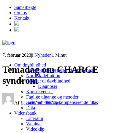
Samarbejde
Om os
Kontakt
7. februar 2023
|
i
Nyheder
|
1 Minut
Om døvblindhed
Temadag om CHARGE
Funktionsnedsættelsen døvblindhed
Nordisk definition
syndrom
Årsager til døvblindhed
Diagnoser
Konsekvenser
Faglige tilgange og metoder
Hjælpemidler og kompenserende tiltag
Af
Lasse Winther Wehner
Data
Vidensbank
Litteratur
Webinar
Videoklip