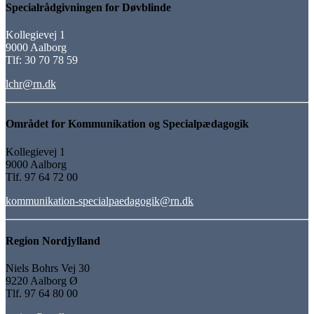
Specialrådgivningen for Døvblinde
Kollegievej 1
9000 Aalborg
Tlf: 30 70 78 59
lchr@rn.dk
Området for Kommunikation og Specialpædagogik
Kollegievej 1
9000 Aalborg
Tlf. 97 64 72 00
kommunikation-specialpaedagogik@rn.dk
Region Nordjylland
Niels Bohrs Vej 30
9220 Aalborg Ø
Tlf. 97 64 80 00