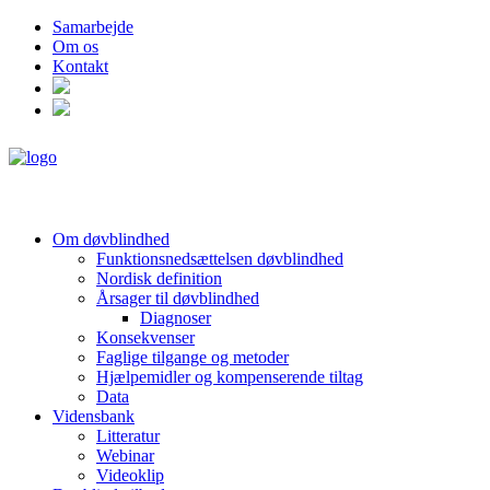
Samarbejde
Om os
Kontakt
Om døvblindhed
Funktionsnedsættelsen døvblindhed
Nordisk definition
Årsager til døvblindhed
Diagnoser
Konsekvenser
Faglige tilgange og metoder
Hjælpemidler og kompenserende tiltag
Data
Vidensbank
Litteratur
Webinar
Videoklip