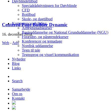
Døvblindetilbud
Specialrådgivningen for Døvblinde
CFD
Botilbud
Skole- og dagtilbud
Kompetenceudvikling
Centered Page Builder Dynamic
Arbejdspladskurser
Basisuddannelse og National Grunduddannelse (NGU)
16. december 2014
Forældre- og pårørendekurser
Konferencer og temadage
Web
-
Adv
Nordisk uddannelse
Tegn til tale
Tegnsprog og visuel kommunikation
Nyheder
Blog
Links
Search
Samarbejde
Om os
Kontakt