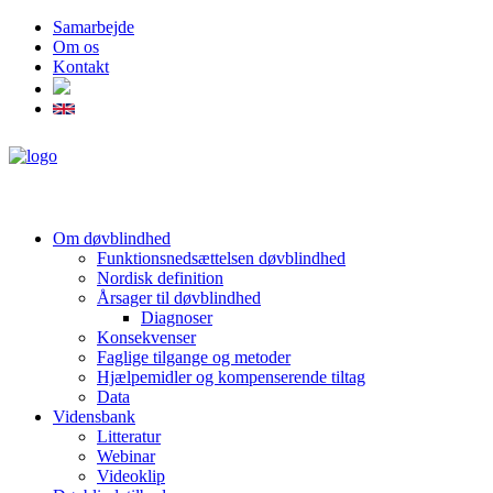
Samarbejde
Om os
Kontakt
Om døvblindhed
Funktionsnedsættelsen døvblindhed
Nordisk definition
Årsager til døvblindhed
Diagnoser
Konsekvenser
Faglige tilgange og metoder
Hjælpemidler og kompenserende tiltag
Data
Vidensbank
Litteratur
Webinar
Videoklip