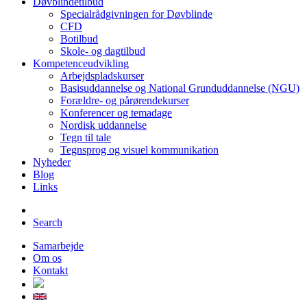
Døvblindetilbud
Specialrådgivningen for Døvblinde
CFD
Botilbud
Skole- og dagtilbud
Kompetenceudvikling
Arbejdspladskurser
Basisuddannelse og National Grunduddannelse (NGU)
Forældre- og pårørendekurser
Konferencer og temadage
Nordisk uddannelse
Tegn til tale
Tegnsprog og visuel kommunikation
Nyheder
Blog
Links
Search
Samarbejde
Om os
Kontakt