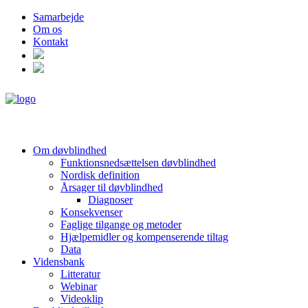
Samarbejde
Om os
Kontakt
Om døvblindhed
Funktionsnedsættelsen døvblindhed
Nordisk definition
Årsager til døvblindhed
Diagnoser
Konsekvenser
Faglige tilgange og metoder
Hjælpemidler og kompenserende tiltag
Data
Vidensbank
Litteratur
Webinar
Videoklip