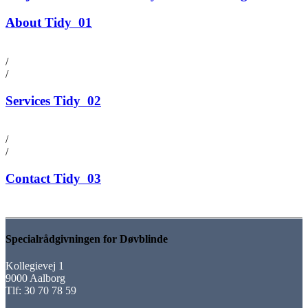
About Tidy
01
/
/
Services Tidy
02
/
/
Contact Tidy
03
Specialrådgivningen for Døvblinde
Kollegievej 1
9000 Aalborg
Tlf: 30 70 78 59