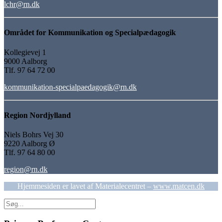
lchr@rn.dk
Området for Kommunikation og Specialpædagogik
Kollegievej 1
9000 Aalborg
Tlf. 97 64 72 00
kommunikation-specialpaedagogik@rn.dk
Region Nordjylland
Niels Bohrs Vej 30
9220 Aalborg Ø
Tlf. 97 64 80 00
region@rn.dk
Hjemmesiden er lavet af Materialecentret –
www.matcen.dk