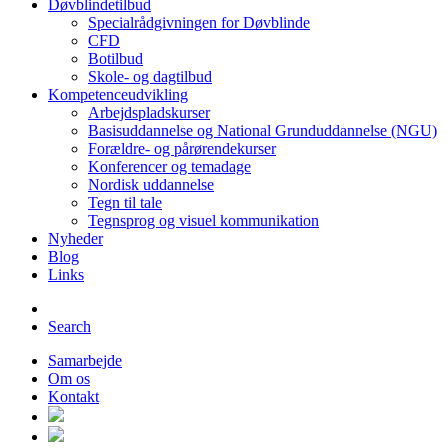
Døvblindetilbud
Specialrådgivningen for Døvblinde
CFD
Botilbud
Skole- og dagtilbud
Kompetenceudvikling
Arbejdspladskurser
Basisuddannelse og National Grunduddannelse (NGU)
Forældre- og pårørendekurser
Konferencer og temadage
Nordisk uddannelse
Tegn til tale
Tegnsprog og visuel kommunikation
Nyheder
Blog
Links
Search
Samarbejde
Om os
Kontakt