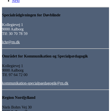
Next
Specialrådgivningen for Døvblinde
Kollegievej 1
9000 Aalborg
Tlf: 30 70 78 59
lchr@rn.dk
Området for Kommunikation og Specialpædagogik
Kollegievej 1
9000 Aalborg
Tlf. 97 64 72 00
kommunikation-specialpaedagogik@rn.dk
Region Nordjylland
Niels Bohrs Vej 30