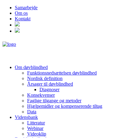
Samarbejde
Om os
Kontakt
Om døvblindhed
Funktionsnedsættelsen døvblindhed
Nordisk definition
Årsager til døvblindhed
Diagnoser
Konsekvenser
Faglige tilgange og metoder
Hjælpemidler og kompenserende tiltag
Data
Vidensbank
Litteratur
Webinar
Videoklip