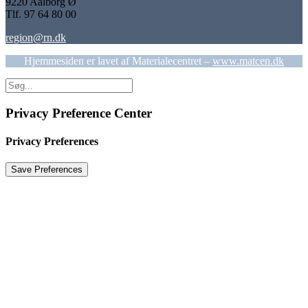
9220 Aalborg Ø
Tlf. 97 64 80 00
region@rn.dk
Hjemmesiden er lavet af Materialecentret –
www.matcen.dk
Privacy Preference Center
Privacy Preferences