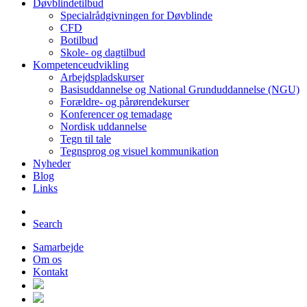
Døvblindetilbud
Specialrådgivningen for Døvblinde
CFD
Botilbud
Skole- og dagtilbud
Kompetenceudvikling
Arbejdspladskurser
Basisuddannelse og National Grunduddannelse (NGU)
Forældre- og pårørendekurser
Konferencer og temadage
Nordisk uddannelse
Tegn til tale
Tegnsprog og visuel kommunikation
Nyheder
Blog
Links
Search
Samarbejde
Om os
Kontakt