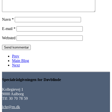
Navn
*
E-mail
*
Websted
Prev
Main Blog
Next
Specialrådgivningen for Døvblinde
Kollegievej 1
9000 Aalborg
Tlf: 30 70 78 59
lchr@rn.dk