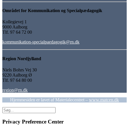
Området for Kommunikation og Specialpædagogik
Kollegievej 1
9000 Aalborg
Tlf. 97 64 72 00
kommunikation-specialpaedagogik@rn.dk
Region Nordjylland
Niels Bohrs Vej 30
9220 Aalborg Ø
Tlf. 97 64 80 00
region@rn.dk
Hjemmesiden er lavet af Materialecentret –
www.matcen.dk
Privacy Preference Center