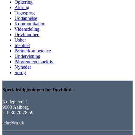
Oplæring
Aldring
Tegnsprog
Uddannelse
Kommunikation
Vidensdeling
Døvblindhed
Usher
Identitet
Partnerkompetence
Undervisning
Pårørendeperspektiv
Nyheder
Sprog
Specialrådgivningen for Døvblinde
Kollegievej 1
9000 Aalborg
Tlf: 30 70 78 59
lchr@rn.dk