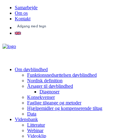
Samarbejde
Om os
Kontakt
Om døvblindhed
Funktionsnedsættelsen døvblindhed
Nordisk definition
Årsager til døvblindhed
Diagnoser
Konsekvenser
Faglige tilgange og metoder
Hjælpemidler og kompenserende tiltag
Data
Vidensbank
Litteratur
Webinar
Videoklip