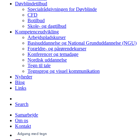
Døvblindetilbud
Specialrådgivningen for Døvblinde
CFD
Botilbud
Skole- og dagtilbud
Kompetenceudvikling
Arbejdspladskurser
Basisuddannelse og National Grunduddannelse (NGU)
Forældre- og pårørendekurser
Konferencer og temadage
Nordisk uddannelse
Tegn til tale
Tegnsprog og visuel kommunikation
Nyheder
Blog
Links
Search
Samarbejde
Om os
Kontakt