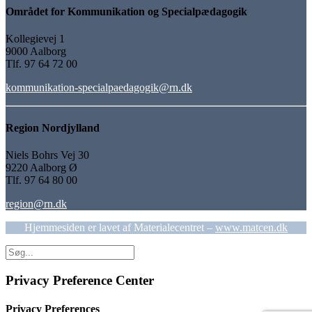
Området for Kommunikation og Specialpædagogik
Kollegievej 1
9000 Aalborg
Tlf. 97 64 72 00
kommunikation-specialpaedagogik@rn.dk
Region Nordjylland
Niels Bohrs Vej 30
9220 Aalborg Ø
Tlf. 97 64 80 00
region@rn.dk
Hjemmesiden er lavet af Materialecentret –
www.matcen.dk
Privacy Preference Center
Privacy Preferences