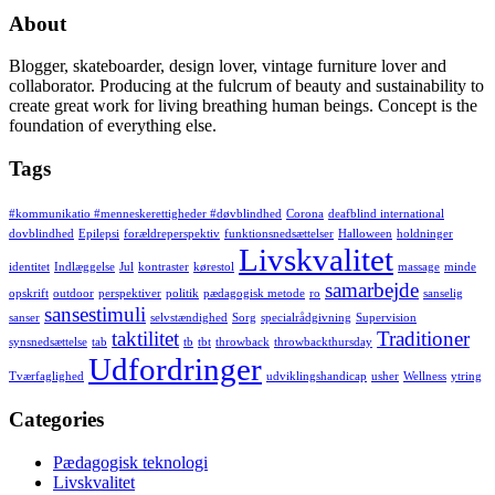
About
Blogger, skateboarder, design lover, vintage furniture lover and
collaborator. Producing at the fulcrum of beauty and sustainability to
create great work for living breathing human beings. Concept is the
foundation of everything else.
Tags
#kommunikatio #menneskerettigheder #døvblindhed
Corona
deafblind international
dovblindhed
Epilepsi
forældreperspektiv
funktionsnedsættelser
Halloween
holdninger
Livskvalitet
identitet
Indlæggelse
Jul
kontraster
kørestol
massage
minde
samarbejde
opskrift
outdoor
perspektiver
politik
pædagogisk metode
ro
sanselig
sansestimuli
sanser
selvstændighed
Sorg
specialrådgivning
Supervision
taktilitet
Traditioner
synsnedsættelse
tab
tb
tbt
throwback
throwbackthursday
Udfordringer
Tværfaglighed
udviklingshandicap
usher
Wellness
ytring
Categories
Pædagogisk teknologi
Livskvalitet