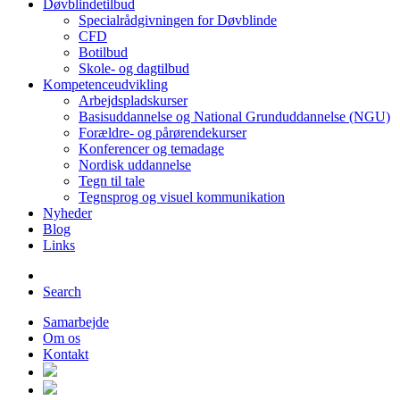
Døvblindetilbud
Specialrådgivningen for Døvblinde
CFD
Botilbud
Skole- og dagtilbud
Kompetenceudvikling
Arbejdspladskurser
Basisuddannelse og National Grunduddannelse (NGU)
Forældre- og pårørendekurser
Konferencer og temadage
Nordisk uddannelse
Tegn til tale
Tegnsprog og visuel kommunikation
Nyheder
Blog
Links
Search
Samarbejde
Om os
Kontakt