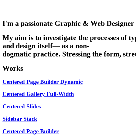
I'm
a
passionate
Graphic
&
Web
Designer
My
aim
is
to
investigate
the
processes
of
ty
and
design
itself—
as
a
non-
dogmatic
practice.
Stressing
the
form,
stre
Works
Centered Page Builder Dynamic
Centered Gallery Full-Width
Centered Slides
Sidebar Stack
Centered Page Builder