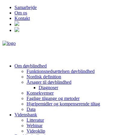
Samarbejde
Om os
Kontakt
Om døvblindhed
Funktionsnedsættelsen døvblindhed
Nordisk definition
Årsager til døvblindhed
Diagnoser
Konsekvenser
Faglige tilgange og metoder
Hjælpemidler og kompenserende tiltag
Data
Vidensbank
Litteratur
Webinar
Videoklip