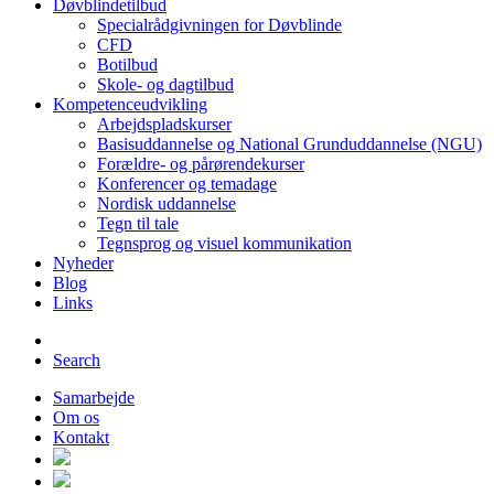
Døvblindetilbud
Specialrådgivningen for Døvblinde
CFD
Botilbud
Skole- og dagtilbud
Kompetenceudvikling
Arbejdspladskurser
Basisuddannelse og National Grunduddannelse (NGU)
Forældre- og pårørendekurser
Konferencer og temadage
Nordisk uddannelse
Tegn til tale
Tegnsprog og visuel kommunikation
Nyheder
Blog
Links
Search
Samarbejde
Om os
Kontakt