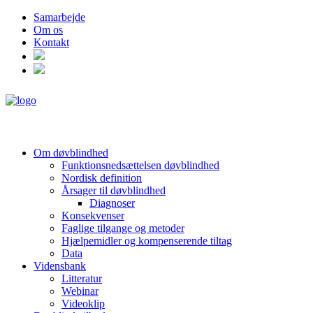
Samarbejde
Om os
Kontakt
Om døvblindhed
Funktionsnedsættelsen døvblindhed
Nordisk definition
Årsager til døvblindhed
Diagnoser
Konsekvenser
Faglige tilgange og metoder
Hjælpemidler og kompenserende tiltag
Data
Vidensbank
Litteratur
Webinar
Videoklip