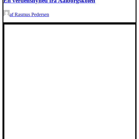
En verdensnyhed fra Aalborgskolen
af Rasmus Pedersen