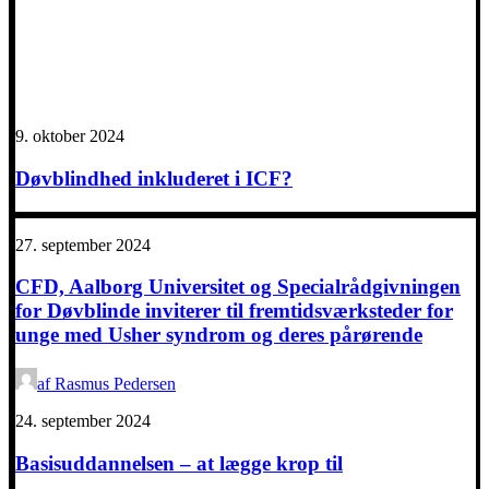
9. oktober 2024
Døvblindhed inkluderet i ICF?
27. september 2024
CFD, Aalborg Universitet og Specialrådgivningen
for Døvblinde inviterer til fremtidsværksteder for
unge med Usher syndrom og deres pårørende
af Rasmus Pedersen
24. september 2024
Basisuddannelsen – at lægge krop til